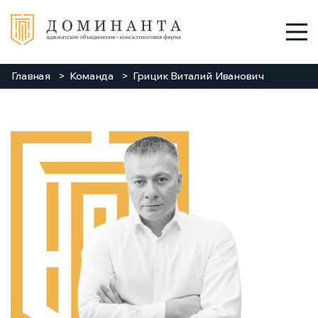
Главная
Команда
Грицик Виталий Иванович
Услуги
О нас
Команда
Новости
Заходи
Контакты
+38 048 784 88 88