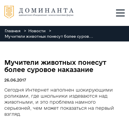
Главная
Новости
Услуги
Мучители животных понесут более суровое наказание
О нас
Мучители животных понесут
Команда
более суровое наказание
26.06.2017
Новости
Сегодня Интернет наполнен шокирующими
Заходи
роликами, где школьники издеваются над
животными, и это проблема намного
серьезней, чем может показаться на первый
Контакты
взгляд.
+38 048 784 88 88