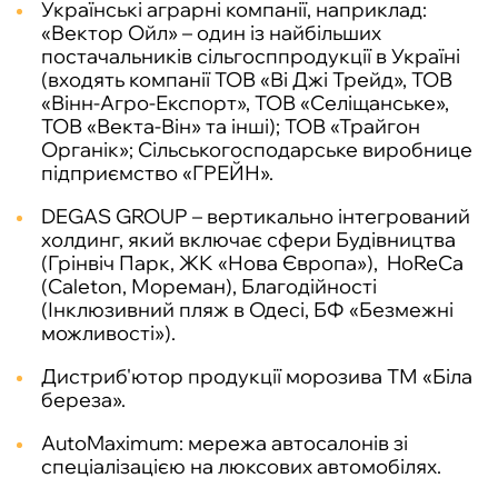
Українські аграрні компанії, наприклад:
«Вектор Ойл» – один із найбільших
постачальників сільгосппродукції в Україні
(входять компанії ТОВ «Ві Джі Трейд», ТОВ
«Вінн-Агро-Експорт», ТОВ «Селіщанське»,
ТОВ «Векта-Він» та інші); ТОВ «Трайгон
Органік»; Сільськогосподарське виробнице
підприємство «ГРЕЙН».
DEGAS GROUP – вертикально інтегрований
холдинг, який включає сфери Будівництва
(Грінвіч Парк, ЖК «Нова Європа»), HoReCa
(Caleton, Мореман), Благодійності
(Інклюзивний пляж в Одесі, БФ «Безмежні
можливості»).
Дистриб'ютор продукції морозива ТМ «Біла
береза».
AutoMaximum: мережа автосалонів зі
спеціалізацією на люксових автомобілях.