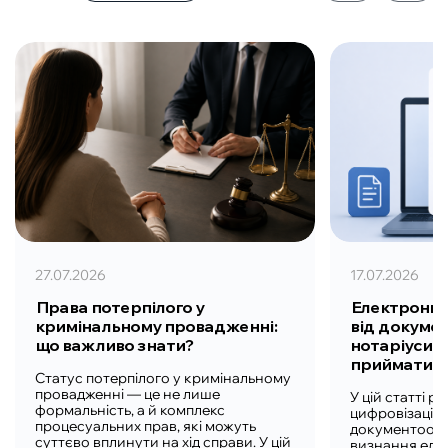
27.07.2026
17.07.2026
Права потерпілого у
Електронни
кримінальному провадженні:
від докумен
що важливо знати?
нотаріуси з
приймати
Статус потерпілого у кримінальному
провадженні — це не лише
У цій статті 
формальність, а й комплекс
цифровізації
процесуальних прав, які можуть
документообіг
суттєво вплинути на хід справи. У цій
визнання еле