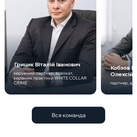
Грицик Віталій Іванович
Кобзов М
керуючий партнер, адвокат,
Олексійо
керівник практики WHITE COLLAR
CRIME
партнер, ад
Вся команда