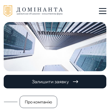
Послуги
Про нас
Команда
Новини
Залишити заявку
Заходи
Контакти
Про компанію
+38 048 784 88 88