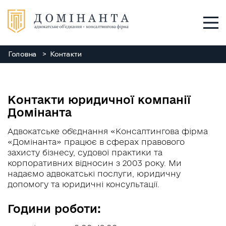
Головна
Контакти
Послуги
Про нас
Контакти юридичної компанії
Домінанта
Команда
Адвокатське об'єднання «Консалтингова фірма
Новини
«Домінанта» працює в сферах правового
захисту бізнесу, судової практики та
корпоративних відносин з 2003 року. Ми
Заходи
надаємо адвокатські послуги, юридичну
допомогу та юридичні консультації.
Контакти
Години роботи:
+38 048 784 88 88