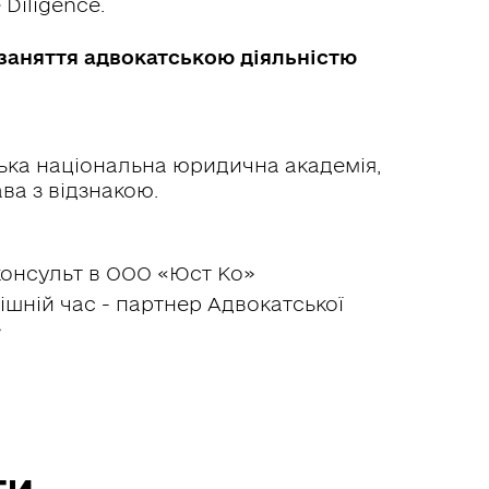
Diligence.
 заняття адвокатською діяльністю
еська національна юридична академія,
ва з відзнакою.
консульт в ООО «Юст Ко»
ішній час - партнер Адвокатської
»
ти