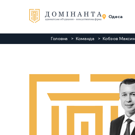
Одеса
Головна
Команда
Кобзов Максим