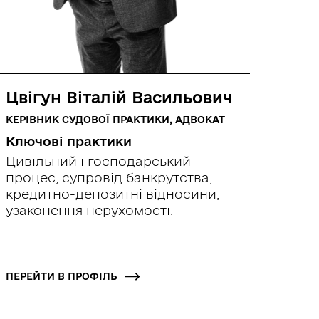
Цвігун Віталій Васильович
Орл
КЕРІВНИК СУДОВОЇ ПРАКТИКИ, АДВОКАТ
КЕРІВ
БУДІВ
Ключові практики
Ключ
Цивільний і господарський
Неру
процес, супровід банкрутства,
буді
кредитно-депозитні відносини,
циві
узаконення нерухомості.
ПЕРЕЙТИ В ПРОФІЛЬ
ПЕРЕЙ