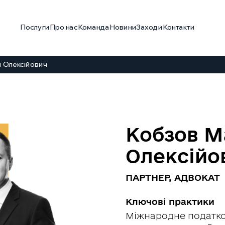
Послуги
Про нас
Команда
Новини
Заходи
Контакти
 Олексійович
Кобзов 
Олексійо
ПАРТНЕР, АДВОКАТ
Ключові практики
Міжнародне податков