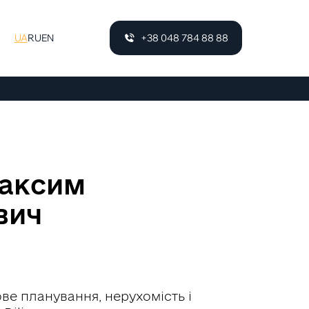
UA
RU
EN
+38 048 784 88 88
Максим
вич
е планування, нерухомість і