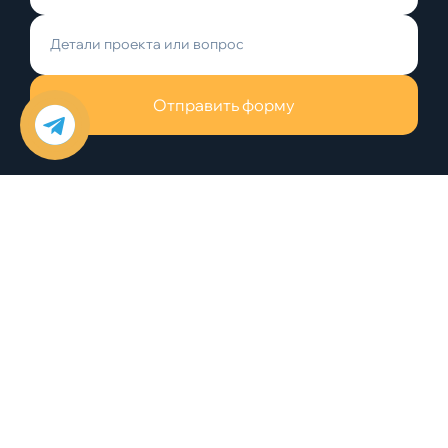
Отправить форму
+38 (048) 784-88-88
office@dominanta.od.ua
Услуги
О нас
Команда
Новости