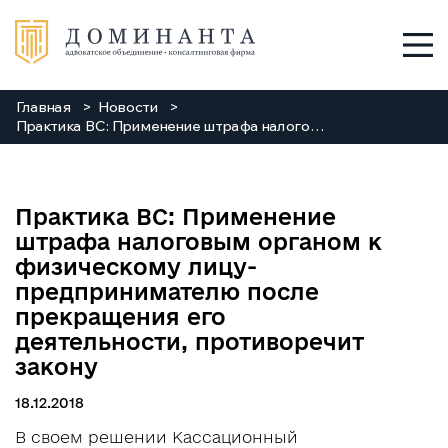
Главная
Новости
Услуги
Практика ВС: Применение штрафа налоговым органом к физическому лицу-предпринимателю после прекращения его деятельности, противоречит закону
О нас
Практика ВС: Применение
Команда
штрафа налоговым органом к
физическому лицу-
Новости
предпринимателю после
прекращения его
Заходи
деятельности, противоречит
закону
Контакты
18.12.2018
В своем решении Кассационный
+38 048 784 88 88