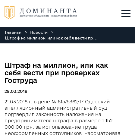
Главная
Новости
Услуги
Штраф на миллион, или как себя вести при проверках Гоструда
О нас
Штраф на миллион, или как
Команда
себя вести при проверках
Гоструда
Новости
29.03.2018
Заходи
21.03.2018 г. в деле № 815/5362/17 Одесский
апелляционный административный суд
подтвердил законность наложения на
Контакты
предпринимателя штрафа в размере 1 152
000,00 грн. за использование труда
+38 048 784 88 88
неоформленных сотрудников. Рассматривая