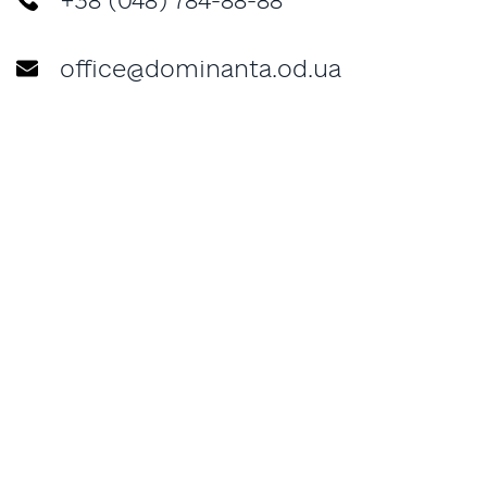
+38 (048) 784-88-88
office@dominanta.od.ua