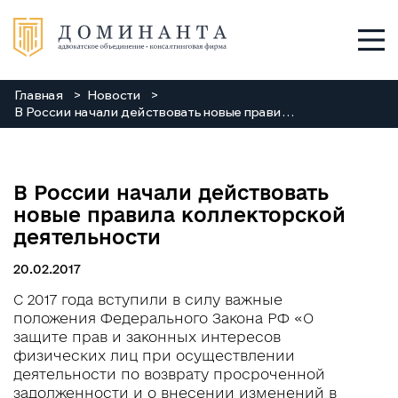
Главная
Новости
Услуги
В России начали действовать новые правила коллекторской деятельности
О нас
В России начали действовать
Команда
новые правила коллекторской
деятельности
Новости
20.02.2017
Заходи
С 2017 года вступили в силу важные
положения Федерального Закона РФ «О
защите прав и законных интересов
Контакты
физических лиц при осуществлении
деятельности по возврату просроченной
+38 048 784 88 88
задолженности и о внесении изменений в