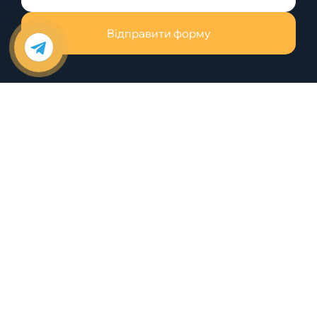
Відправити форму
+38 (048) 784-88-88
office@dominanta.od.ua
Послуги
Про нас
Команда
Новини
Контакти