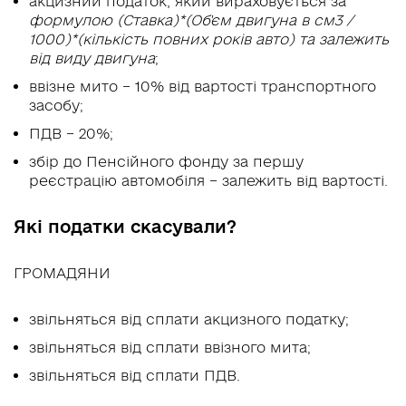
акцизний податок, який вираховується за
формулою (Ставка)*(Об'єм двигуна в см3 /
1000)*(кількість повних років авто) та залежить
від виду двигуна
;
ввізне мито – 10% від вартості транспортного
засобу;
ПДВ – 20%;
збір до Пенсійного фонду за першу
реєстрацію автомобіля – залежить від вартості.
Які податки скасували?
ГРОМАДЯНИ
звільняться від сплати акцизного податку;
звільняться від сплати ввізного мита;
звільняться від сплати ПДВ.