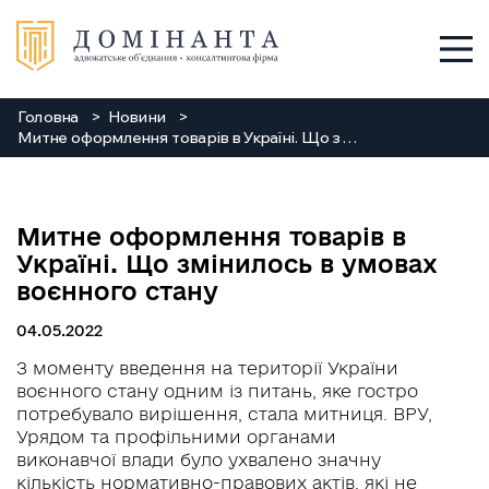
Головна
Новини
Послуги
Митне оформлення товарів в Україні. Що змінилось в умовах воєнного стану
Про нас
Митне оформлення товарів в
Команда
Україні. Що змінилось в умовах
воєнного стану
Новини
04.05.2022
Заходи
З моменту введення на території України
воєнного стану одним із питань, яке гостро
потребувало вирішення, стала митниця. ВРУ,
Контакти
Урядом та профільними органами
виконавчої влади було ухвалено значну
+38 048 784 88 88
кількість нормативно-правових актів, які не