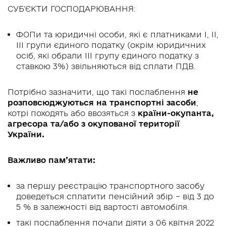
СУБ’ЄКТИ ГОСПОДАРЮВАННЯ:
ФОПи та юридичні особи, які є платниками І, ІІ,
ІІІ групи єдиного податку (окрім юридичних
осіб, які обрали ІІІ групу єдиного податку з
ставкою 3%) звільняються від сплати ПДВ.
Потрібно зазначити, що такі послаблення
не
розповсюджуються на транспортні засоби
,
котрі походять або ввозяться з
країни-окупанта,
агресора та/або з окупованої території
України.
Важливо пам’ятати:
за першу реєстрацію транспортного засобу
доведеться сплатити пенсійний збір – від 3 до
5 % в залежності від вартості автомобіля.
такі послаблення почали діяти з 06 квітня 2022