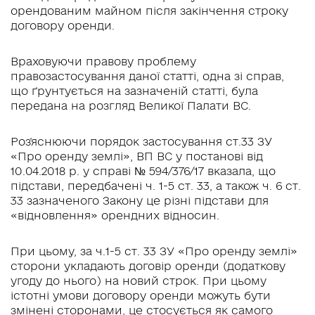
орендованим майном після закінчення строку
договору оренди.
Враховуючи правову проблему
правозастосування даної статті, одна зі справ,
що ґрунтується на зазначеній статті, була
передана на розгляд Великої Палати ВС.
Роз'яснюючи порядок застосування ст.33 ЗУ
«Про оренду землі», ВП ВС у постанові від
10.04.2018 р. у справі № 594/376/17 вказала, що
підстави, передбачені ч. 1-5 ст. 33, а також ч. 6 ст.
33 зазначеного Закону це різні підстави для
«відновлення» орендних відносин.
При цьому, за ч.1-5 ст. 33 ЗУ «Про оренду землі»
сторони укладають договір оренди (додаткову
угоду до нього) на новий строк. При цьому
істотні умови договору оренди можуть бути
змінені сторонами, це стосується як самого