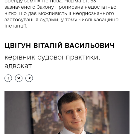
оренду землі» не нова. Норма ст. 33
зазначеного Закону прописана недостатньо
UA
RU
EN
чітко, що дає можливість її неоднозначного
застосування судами, у тому числі касаційної
інстанції.
ЦВІГУН ВІТАЛІЙ ВАСИЛЬОВИЧ
керівник судової практики,
адвокат