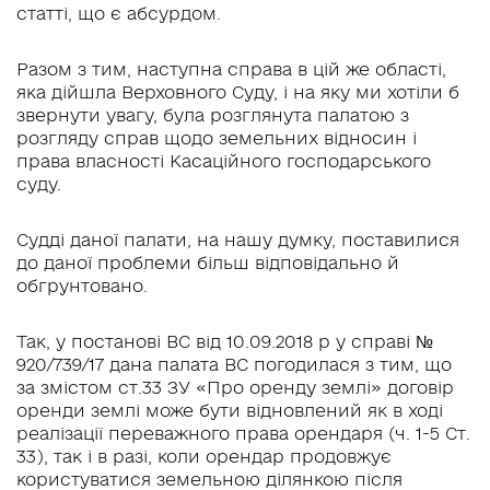
статті, що є абсурдом.
Разом з тим, наступна справа в цій же області,
яка дійшла Верховного Суду, і на яку ми хотіли б
звернути увагу, була розглянута палатою з
розгляду справ щодо земельних відносин і
права власності Касаційного господарського
суду.
Судді даної палати, на нашу думку, поставилися
до даної проблеми більш відповідально й
обгрунтовано.
Так, у постанові ВС від 10.09.2018 р у справі №
920/739/17 дана палата ВС погодилася з тим, що
за змістом ст.33 ЗУ «Про оренду землі» договір
оренди землі може бути відновлений як в ході
реалізації переважного права орендаря (ч. 1-5 Ст.
33), так і в разі, коли орендар продовжує
користуватися земельною ділянкою після