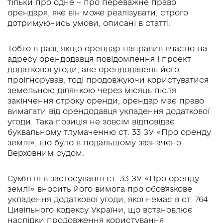
тільки про одне – про переважне право
орендаря, яке він може реалізувати, строго
дотримуючись умови, описані в статті.
Тобто в разі, якщо орендар направив вчасно на
адресу орендодавця повідомлення і проект
додаткової угоди, але орендодавець його
проігнорував, тоді продовжуючи користуватися
земельною ділянкою через місяць після
закінчення строку оренди, орендар має право
вимагати від орендодавця укладення додаткової
угоди. Така позиція не зовсім відповідає
буквальному тлумаченню ст. 33 ЗУ «Про оренду
землі», що було в подальшому зазначено
Верховним судом.
Сум'яття в застосуванні ст. 33 ЗУ «Про оренду
землі» вносить його вимога про обов'язкове
укладення додаткової угоди, якої немає в ст. 764
Цивільного кодексу України, що встановлює
наслідки продовження користування