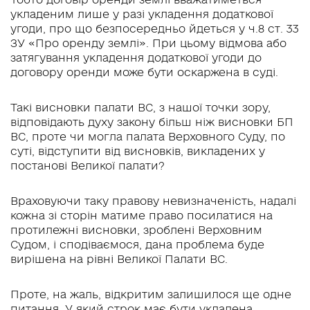
укладеним лише у разі укладення додаткової
угоди, про що безпосередньо йдеться у ч.8 ст. 33
ЗУ «Про оренду землі». При цьому відмова або
затягування укладення додаткової угоди до
договору оренди може бути оскаржена в суді.
Такі висновки палати ВС, з нашої точки зору,
відповідають духу закону більш ніж висновки БП
ВС, проте чи могла палата Верховного Суду, по
суті, відступити від висновків, викладених у
постанові Великої палати?
Враховуючи таку правову невизначеність, надалі
кожна зі сторін матиме право посилатися на
протилежні висновки, зроблені Верховним
Судом, і сподіваємося, дана проблема буде
вирішена на рівні Великої Палати ВС.
Проте, на жаль, відкритим залишилося ще одне
питання. У який строк має бути укладена