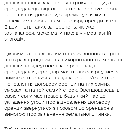
ділянкою після закінчення строку оренди, а
орендодавець, відповідно, не заперечує проти
поновлення договору, зокрема, у зв'язку з
належним виконанням договору оренди землі.
Відсутність таких заперечень, як уже
зазначалося, може мати прояв у «мовчазній
злагоді».
Цікавим та правильним є також висновок про те,
що в разі продовження використання земельної
ділянки та відсутності заперечень від
орендодавця, орендар має право звернутися з
вимогою про визнання укладеною Угоди про
поновлення договору оренди на тих самих
умовах та на той самий строк. Орендодавець, в
свою чергу має право в будь-який час до
укладення угоди про відновлення договору
оренди звернутися з позовом до орендаря з
вимогою про звільнення земельної ділянки.
Тобто договір оренди землі вважатиметься