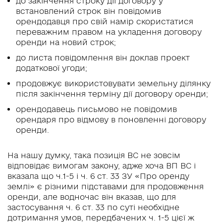
до закінчення строку дії договору у
встановлений строк він повідомив
орендодавця про свій намір скористатися
переважним правом на укладення договору
оренди на новий строк;
до листа повідомлення він доклав проект
додаткової угоди;
продовжує використовувати земельну ділянку
після закінчення терміну дії договору оренди;
орендодавець письмово не повідомив
орендаря про відмову в поновленні договору
оренди.
На нашу думку, така позиція ВС не зовсім
відповідає вимогам закону, адже хоча ВП ВС і
вказала що ч.1-5 і ч. 6 ст. 33 ЗУ «Про оренду
землі» є різними підставами для продовження
оренди, але водночас він вказав, що для
застосування ч. 6 ст. 33 по суті необхідне
дотримання умов, передбачених ч. 1-5 цієї ж