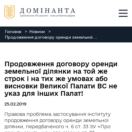
Головна
Новини
Послуги
Продовження договору оренди земельної ділянки на той же строк і на тих же умовах або висновки Великої Палати ВС не указ для інших Палат!
Про нас
Продовження договору оренди
Команда
земельної ділянки на той же
строк і на тих же умовах або
Новини
висновки Великої Палати ВС не
указ для інших Палат!
Заходи
25.02.2019
Контакти
Правова проблема застосування інституту
продовження договору оренди земельної
ділянки, передбаченого ч. 6 ст. 33 ЗУ «Про
+38 048 784 88 88