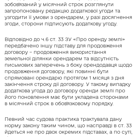
зобов'язаний у місячний строк розглянути
запропоновану редакцію додаткової угоди та
узгодити її умови з орендарем, у разі досягнення
згоди, сторони підписують додаткову угоду.
Відповідно до ч.6 ст. 33 ЗУ «Про оренду землі»
передбачено іншу підставу для продовження
договору – продовження використання
земельної ділянки орендарем та відсутність
письмових заперечень з боку орендодавця щодо
продовження договору, які повинні бути
спрямовані орендарю протягом 1 місяця з дня
закінчення строку дії договору. У такому випадку
додаткова угода до договору оренди землі про
його поновлення має бути укладена сторонами
в місячний строк в обов'язковому порядку.
Певний час судова практика трактувала дану
норму закону таким чином, що насправді в ст. 33
йдеться не про двох окремих підставах, а по суті,