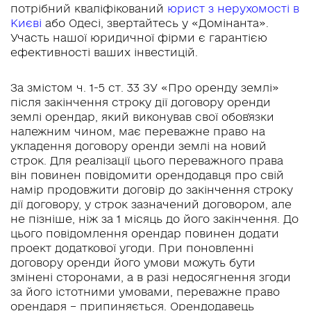
потрібний кваліфікований
юрист з нерухомості в
Києві
або Одесі, звертайтесь у «Домінанта».
Участь нашої юридичної фірми є гарантією
ефективності ваших інвестицій.
За змістом ч. 1-5 ст. 33 ЗУ «Про оренду землі»
після закінчення строку дії договору оренди
землі орендар, який виконував свої обов'язки
належним чином, має переважне право на
укладення договору оренди землі на новий
строк. Для реалізації цього переважного права
він повинен повідомити орендодавця про свій
намір продовжити договір до закінчення строку
дії договору, у строк зазначений договором, але
не пізніше, ніж за 1 місяць до його закінчення. До
цього повідомлення орендар повинен додати
проект додаткової угоди. При поновленні
договору оренди його умови можуть бути
змінені сторонами, а в разі недосягнення згоди
за його істотними умовами, переважне право
орендаря – припиняється. Орендодавець