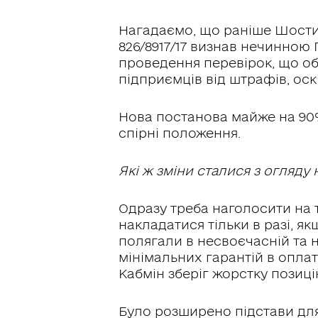
Нагадаємо, що раніше Шостий
826/8917/17 визнав нечинною 
проведення перевірок, що об
підприємців від штрафів, о
Нова постанова майже на 90% 
спірні положення.
Які ж зміни сталися з огляду
Одразу треба наголосити на т
накладатися тільки в разі, я
полягали в несвоєчасній та н
мінімальних гарантій в опла
Кабмін зберіг жорстку позиц
Було розширено підстави дл