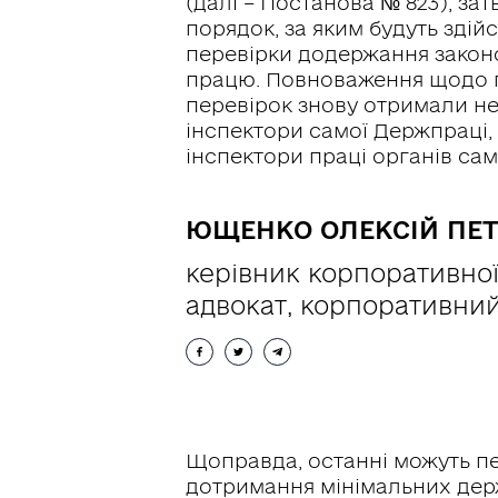
(далі – Постанова № 823), за
порядок, за яким будуть зді
перевірки додержання закон
працю. Повноваження щодо 
перевірок знову отримали не
інспектори самої Держпраці,
інспектори праці органів са
ЮЩЕНКО ОЛЕКСІЙ ПЕ
керівник корпоративної
адвокат, корпоративни
Щоправда, останні можуть пе
дотримання мінімальних держ