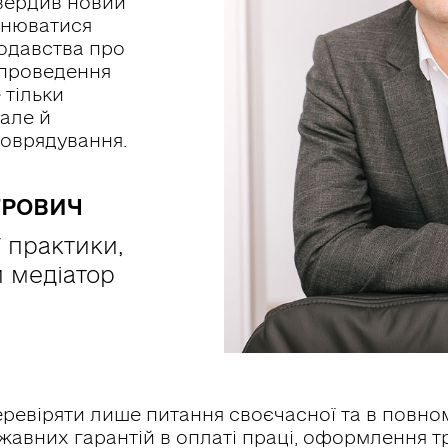
твердив новий
йснюватися
одавства про
проведення
 тільки
 але й
моврядування.
ТРОВИЧ
 практики,
й медіатор
ревіряти лише питання своєчасної та в повном
авних гарантій в оплаті праці, оформлення т