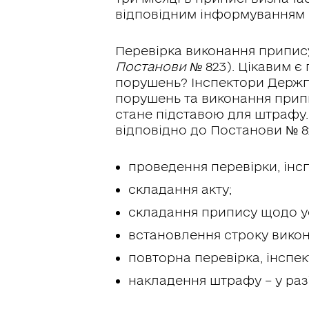
відповідним інформуванням і
Перевірка виконання припису
Постанови №
823). Цікавим є
порушень? Інспектори Держпр
порушень та виконання припи
стане підставою для штрафу.
відповідно до Постанови № 8
проведення перевірки, інс
складання акту;
складання припису щодо у
встановлення строку вико
повторна перевірка, інспек
накладення штрафу – у раз