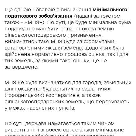
Ще одною новелою є визначення
мінімального
податкового зобов’язання
(надалі за текстом
також – «МПЗ»). По суті, це буде мінімальна сума
податку, що має бути сплаченою за землю
сільськогосподарського призначення.
Визначатись таке МПЗ буде за формулами,
встановленими як для земель, щодо яких була
здійснена нормативно-грошова оцінка, так і для
тих земель, за якими такої оцінки ще не
затверджено.
МПЗ не буде визначатися для городів, земельних
ділянок дачно-будівельних та садівничих
(городницьких) кооперативів, а також
сільськогосподарських земель, що перебувають
у межах населених пунктів.
По суті, держава намагається таким чином
вивести з тіні агросектор, оскільки мінімальне
податкове зобов’язання буде сплачуватися