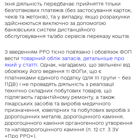
їхня діяльність передбачає прийняття тільки
безготівкових платежів (без застосування карток,
чеків та жетонів), та у випадку, якщо розрахунки
здійснюються виключно за допомогою
банківських систем дистанційного
обслуговування та/або сервісів переказу коштів.
З введенням РРО тісно пов’язано і обов’язок ФОП
вести
товарний облік запасів, детальніше про
який у статті
. Однак, нагадаємо, що звільнені від
обов’язку його ведення ті ФОПи, що є
платниками єдиного податку (для ІІІ групи – без
ПДВ) і не провадять діяльність з реалізації
технічно складних побутових товарів, що
підлягають гарантійному ремонту, а також
лікарських засобів та виробів медичного
призначення, ювелірних та побутових виробів з
дорогоцінних металів, дорогоцінного каміння,
дорогоцінного каміння органогенного утворення
та напівдорогоцінного каміння (п. 12 ст. 3 ЗУ
«Про РРО»).