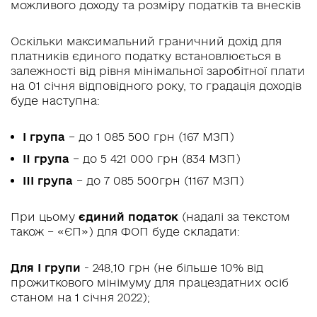
можливого доходу та розміру податків та внесків
Оскільки максимальний граничний дохід для
платників єдиного податку встановлюється в
залежності від рівня мінімальної заробітної плати
на 01 січня відповідного року, то градація доходів
буде наступна:
I група
– до 1 085 500 грн (167 МЗП)
II група
– до 5 421 000 грн (834 МЗП)
III група
– до 7 085 500грн (1167 МЗП)
При цьому
єдиний податок
(надалі за текстом
також – «ЄП») для ФОП буде складати:
Для I групи
- 248,10 грн (не більше 10% від
прожиткового мінімуму для працездатних осіб
станом на 1 січня 2022);