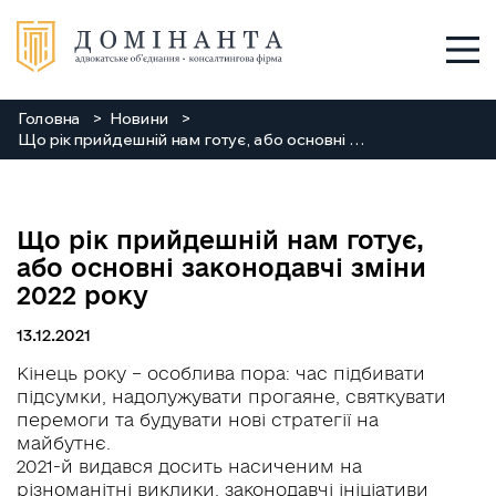
Головна
Новини
Послуги
Що рік прийдешній нам готує, або основні законодавчі зміни 2022 року
Про нас
Що рік прийдешній нам готує,
Команда
або основні законодавчі зміни
2022 року
Новини
13.12.2021
Заходи
Кінець року – особлива пора: час підбивати
підсумки, надолужувати прогаяне, святкувати
перемоги та будувати нові стратегії на
Контакти
майбутнє.
2021-й видався досить насиченим на
+38 048 784 88 88
різноманітні виклики, законодавчі ініціативи