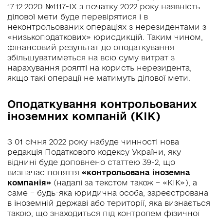
17.12.2020 №1117-IX з початку 2022 року наявність
ділової мети буде перевірятися і в
неконтрольованих операціях з нерезидентами з
«низькоподаткових» юрисдикцій. Таким чином,
фінансовий результат до оподаткування
збільшуватиметься на всю суму витрат з
нарахування роялті на користь нерезидента,
якщо такі операції не матимуть ділової мети.
Оподаткування контрольованих
іноземних компаній (КІК)
З 01 січня 2022 року набуде чинності нова
редакція Податкового кодексу України, яку
віднині буде доповнено статтею 39-2, що
визначає поняття
«контрольована іноземна
компанія»
(надалі за текстом також – «КІК»), а
саме – будь-яка юридична особа, зареєстрована
в іноземній державі або території, яка визнається
такою, що знаходиться під контролем фізичної