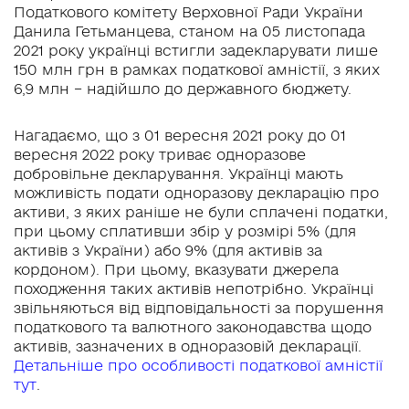
Податкового комітету Верховної Ради України
Данила Гетьманцева, станом на 05 листопада
2021 року українці встигли задекларувати лише
150 млн грн в рамках податкової амністії, з яких
6,9 млн – надійшло до державного бюджету.
Нагадаємо, що з 01 вересня 2021 року до 01
вересня 2022 року триває одноразове
добровільне декларування. Українці мають
можливість подати одноразову декларацію про
активи, з яких раніше не були сплачені податки,
при цьому сплативши збір у розмірі 5% (для
активів з України) або 9% (для активів за
кордоном). При цьому, вказувати джерела
походження таких активів непотрібно. Українці
звільняються від відповідальності за порушення
податкового та валютного законодавства щодо
активів, зазначених в одноразовій декларації.
Детальніше про особливості податкової амністії
тут
.