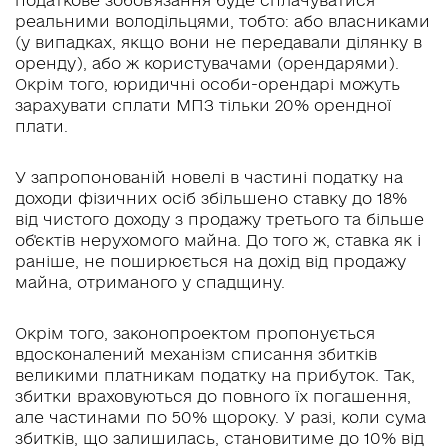
реальними володільцями, тобто: або власниками
(у випадках, якщо вони не передавали ділянку в
оренду), або ж користувачами (орендарями).
Окрім того, юридичні особи-орендарі можуть
зарахувати сплати МПЗ тільки 20% орендної
плати.
У запропонованій новелі в частині податку на
доходи фізичних осіб збільшено ставку до 18%
від чистого доходу з продажу третього та більше
об'єктів нерухомого майна. До того ж, ставка як і
раніше, не поширюється на дохід від продажу
майна, отриманого у спадщину.
Окрім того, законопроектом пропонується
вдосконалений механізм списання збитків
великими платникам податку на прибуток. Так,
збитки враховуються до повного їх погашення,
але частинами по 50% щороку. У разі, коли сума
збитків, що залишилась, становитиме до 10% від